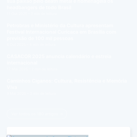
sua paixão pelo death metal e homenageia os
headbangers de todo Brasil
11 Out 2025
– 2 min de leitura
Petrobras e Ministério da Cultura apresentam
Festival Internacional Curicaca em Brasília com
previsão de 100 mil pessoas
6 Out 2025
– 4 min de leitura
CASACOR 2025 anuncia calendário e estreia
internacional
17 Mai 2025
– 2 min de leitura
Caminhos Ciganos: Cultura, Resistência e Memória
Viva
9 Mai 2025
– 3 min de leitura
Ver todos os 180 artigos →