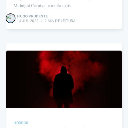
Midnight Carnival e muito mais.
HUGO PRUDENTE
14 JUL 2022
•
2 MIN DE LEITURA
HORROR