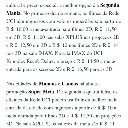
Segunda
cultural e preço especial, a melhor opção é a
Mania
. No primeiro dia da semana, os filmes da Rede
UCI têm ingressos com valores imperdíveis: a partir de
R＄ 10,00 a meia-entrada para filmes 2D; R＄ 11,50
em 3D; R＄ 11,00 nas salas XPLUS nas projeções 2D
e R＄ 12,50 em 3D e R＄ 12 nos filmes 2D e R＄ 14
nos 3D na sala IMAX. Na sala IMAX do UCI
Kinoplex Recife Delux, o preço é R＄ 14,50 a meia-
entrada para as sessões 2D e R＄ 16,50 para as 3D.
Manaus
Canoas
Nas cidades de
e
há ainda a
Super Meia
promoção
. De segunda a quarta-feira,
os
clientes da Rede UCI
podem usufruir da melhor meia-
entrada da cidade com ingressos a partir de R＄ 10 a
meia-entrada para filmes 2D e R＄ 11,50 em projeções
3D. Na sala XPLUS, os valores da meia são R＄ 11