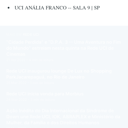
UCI ANÁLIA FRANCO -- SALA 9 | SP
MAIS EM
REDE UCI
“Cidade Perdida” e “D.P.A. 3 -- Uma Aventura no Fim
do Mundo” estreiam nesta quinta na Rede UCI de
Cinemas
21 Abr 2022
– 4 min de leitura
Rede UCI inaugurou lounge De Lux no Shopping
ParkJacarepaguá, no Rio de Janeiro
26 Mar 2022
– 1 min de leitura
Rede UCI inicia venda para Morbius
24 Mar 2022
– 3 min de leitura
Ação Inédita do Dia Internacional da Síndrome de
Down une Rede UCI, IOK, ABRAPLEX e Ministério da
Mulher, da Família e dos Direitos Humanos