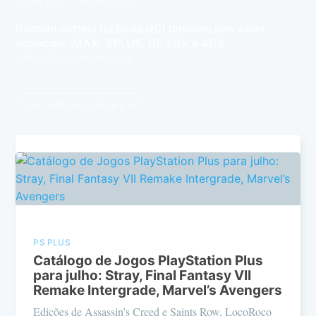
19 Mar 2022
– 1 min de leitura
Batman estreia na Rede UCI também nas salas
especiais IMAX, XPLUS, DE LUX e 4DX
4 Mar 2022
– 4 min de leitura
Ver todos os 5 artigos →
PS PLUS
Catálogo de Jogos PlayStation Plus
para julho: Stray, Final Fantasy VII
Remake Intergrade, Marvel’s Avengers
Edições de Assassin’s Creed e Saints Row, LocoRoco