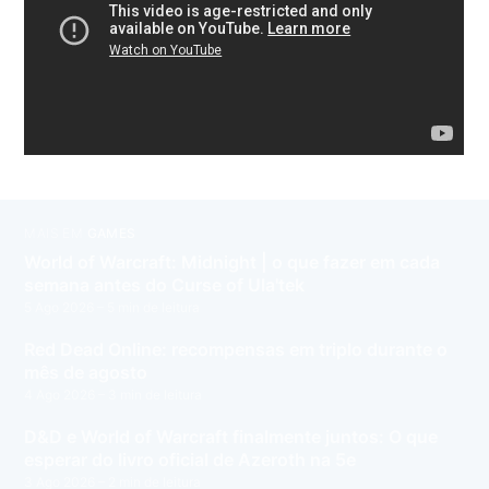
MAIS EM
GAMES
World of Warcraft: Midnight | o que fazer em cada
semana antes do Curse of Ula'tek
5 Ago 2026
– 5 min de leitura
Red Dead Online: recompensas em triplo durante o
mês de agosto
4 Ago 2026
– 3 min de leitura
D&D e World of Warcraft finalmente juntos: O que
esperar do livro oficial de Azeroth na 5e
3 Ago 2026
– 2 min de leitura