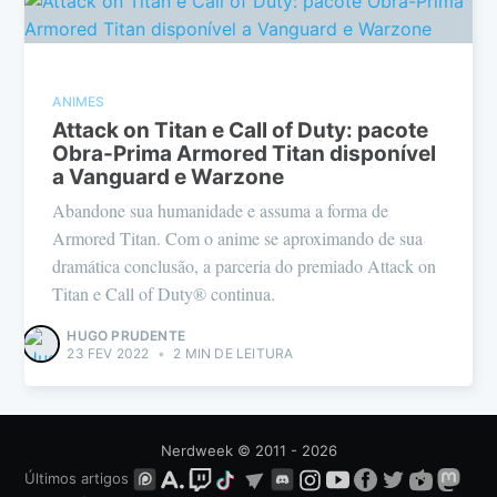
ANIMES
Attack on Titan e Call of Duty: pacote
Obra-Prima Armored Titan disponível
a Vanguard e Warzone
Abandone sua humanidade e assuma a forma de
Armored Titan. Com o anime se aproximando de sua
dramática conclusão, a parceria do premiado Attack on
Titan e Call of Duty® continua.
HUGO PRUDENTE
23 FEV 2022
•
2 MIN DE LEITURA
Nerdweek
© 2011 - 2026
Últimos artigos