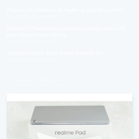
Playtest de Wardens of Avalon já está disponível!
24 Jun 2026
– 2 min de leitura
Pokémon Champions chega esta quarta-feira (17)
para dispositivos móveis
16 Jun 2026
– 2 min de leitura
Aplicativos Que Todo Gamer Deveria Ter
26 Mai 2026
– 4 min de leitura
Ver todos os 1618 artigos →