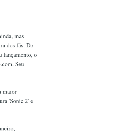
ainda, mas
ra dos fãs. Do
u lançamento, o
o.com. Seu
a maior
ura 'Sonic 2' e
aneiro,