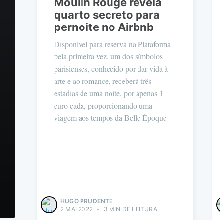
Moulin Rouge revela
quarto secreto para
pernoite no Airbnb
Disponível para reserva na Plataforma
pela primeira vez, um dos símbolos
parisienses, conhecido por dar vida à
arte e ao romance, receberá três
estadias de uma noite, por apenas 1
euro cada, proporcionando uma
viagem aos tempos da Belle Époque
HUGO PRUDENTE
2 MAI 2022
•
3 MIN DE LEITURA