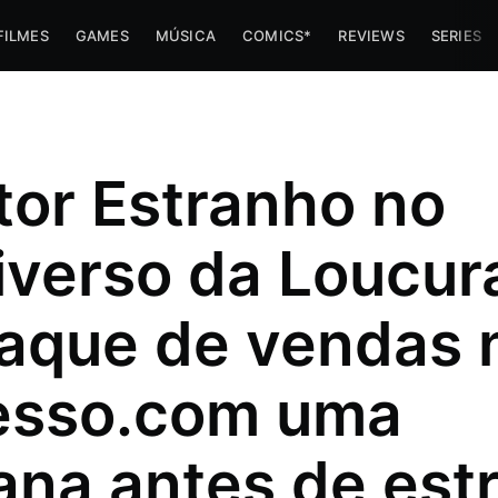
FILMES
GAMES
MÚSICA
COMICS*
REVIEWS
SERIES
tor Estranho no
iverso da Loucura
aque de vendas 
esso.com uma
imes e
na antes de estr
 trabalha
az umas