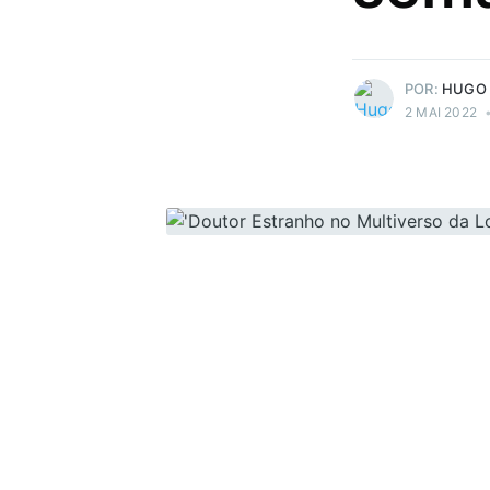
paradas muito doidas!
Mais posts
de Hugo Prudente.
POR:
HUGO
2 MAI 2022