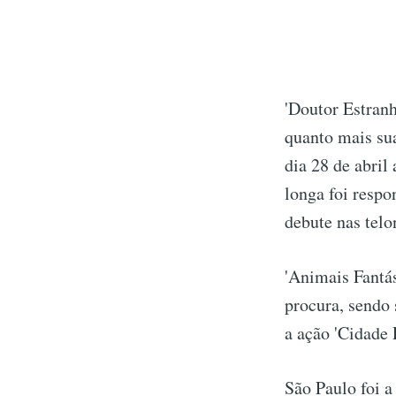
'Doutor Estran
quanto mais sua
dia 28 de abri
longa foi respo
debute nas telo
'Animais Fantá
procura, sendo 
a ação 'Cidade 
São Paulo foi a