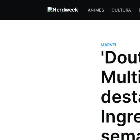
ANIMES
CULTURA
MARVEL
'Dou
Mult
dest
Ingr
Hugo Prudente
Um nerd viciado em música, an
sema
series (incluindo tokusatsu) que
com DevOps a muitos anos e f