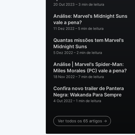
20 Out 2023
– 3 min de leitura
Análise: Marvel's Midnight Suns
vale a pena?
11 Dez 2022
– 5 min de leitura
Quantas missões tem Marvel's
Midnight Suns
5 Dez 2022
– 2 min de leitura
Análise | Marvel's Spider-Man:
Miles Morales (PC) vale a pena?
18 Nov 2022
– 7 min de leitura
Confira novo trailer de Pantera
Negra: Wakanda Para Sempre
4 Out 2022
– 1 min de leitura
Ver todos os 65 artigos →