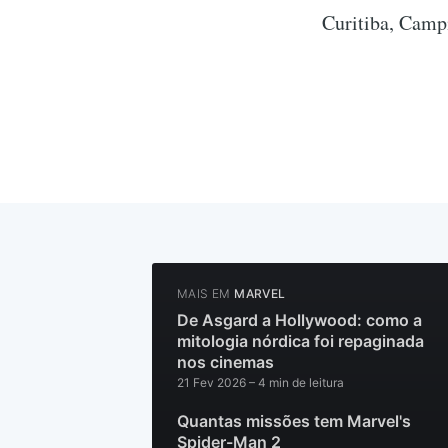
Curitiba, Camp
MAIS EM
MARVEL
De Asgard a Hollywood: como a
mitologia nórdica foi repaginada
nos cinemas
21 Fev 2026
– 4 min de leitura
Quantas missões tem Marvel's
Spider-Man 2