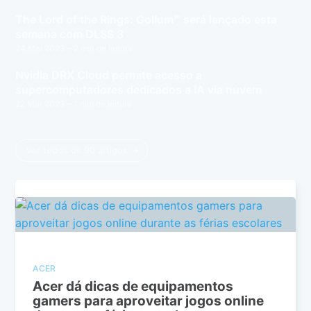
The Lord of the Rings: Gollum™ será lançado esta
semana com DLSS 3
24 Mai 2023
– 2 min de leitura
Nvidia DRX Cloud permite acesso a
supercomputadores dedicados a IA via nuvem
22 Mar 2023
– 1 min de leitura
Ver todos os 90 artigos →
ACER
Acer dá dicas de equipamentos
gamers para aproveitar jogos online