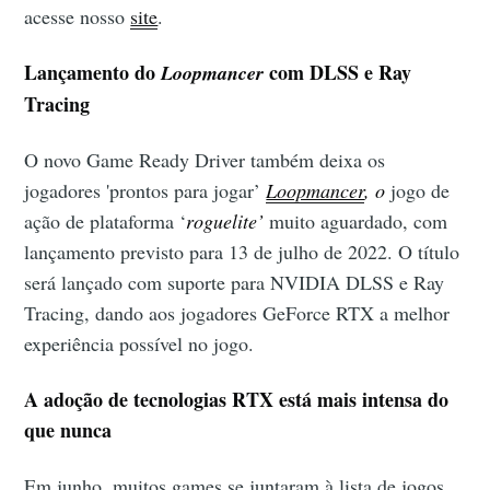
acesse nosso
site
.
Lançamento do
com DLSS e Ray
Loopmancer
Tracing
O novo Game Ready Driver também deixa os
jogadores 'prontos para jogar’
Loopmancer
, o
jogo de
ação de plataforma ‘
roguelite’
muito aguardado, com
lançamento previsto para 13 de julho de 2022. O título
será lançado com suporte para NVIDIA DLSS e Ray
Tracing, dando aos jogadores GeForce RTX a melhor
experiência possível no jogo.
A adoção de tecnologias RTX está mais intensa do
que nunca
Em junho, muitos games se juntaram à lista de jogos