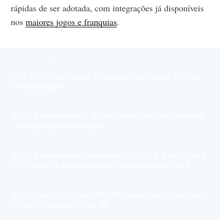
rápidas de ser adotada, com integrações já disponíveis
nos
maiores jogos e franquias
.
MAIS EM
NVIDIA
CES 2025: confira as 5 maiores novidades da feira
de tecnologia
14 Jan 2025
– 4 min de leitura
NVIDIA transforma o Dia do Gamer em uma semana
com diversas promoções
29 Ago 2023
– 2 min de leitura
NVIDIA anuncia a chegada do DLSS 3.5 e Half-Life 2
RTX: An RTX Remix Project na Gamescom 2023
22 Ago 2023
– 2 min de leitura
Acer expande seu portfólio Premium para jogos com
o novo Predator Triton 16
26 Mai 2023
– 2 min de leitura