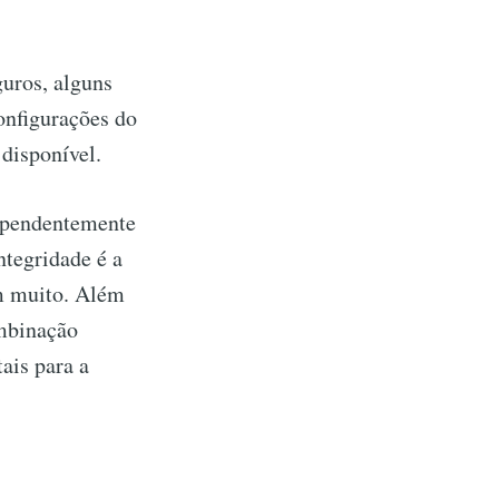
uros, alguns
onfigurações do
 disponível.
dependentemente
ntegridade é a
m muito. Além
ombinação
tais para a