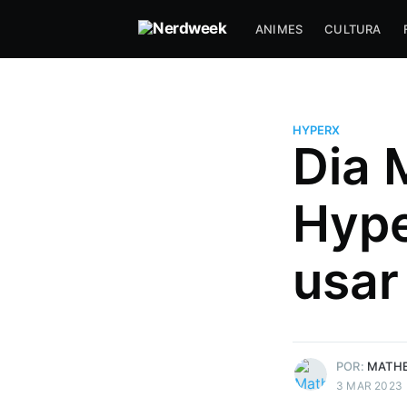
ANIMES
CULTURA
HYPERX
Dia 
Matheus Bigogno Costa
Hype
Formado em Jogos Digitais, ma
maior paixão está sendo escrev
usar
indústria de jogos e toda a indú
sports que está crescendo a to
no país. Nerd e Geek por natur
Mais posts
de Matheus Bigogno
POR:
MATHE
3 MAR 2023