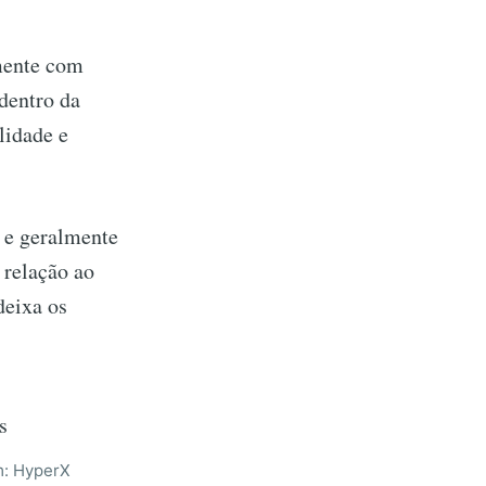
lmente com
 dentro da
lidade e
s e geralmente
 relação ao
deixa os
m: HyperX