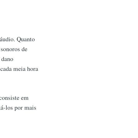
 áudio. Quanto
 sonoros de
m dano
a cada meia hora
consiste em
á-los por mais