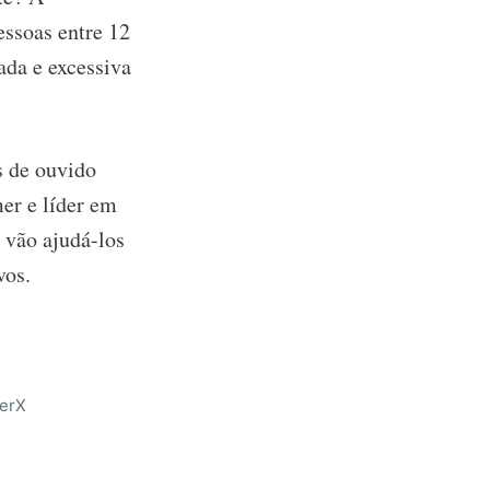
ssoas entre 12
ada e excessiva
s de ouvido
mer e líder em
 vão ajudá-los
vos.
perX