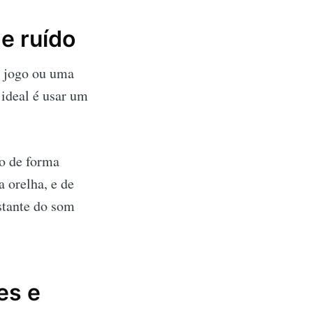
e ruído
o jogo ou uma
 ideal é usar um
do de forma
 orelha, e de
stante do som
es e