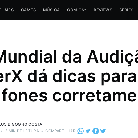
FILMES
GAMES
MÚSICA
COMICS*
REVIEWS
SERIES
Mundial da Audiç
rX dá dicas para
s minha
er sobre a
 fones corretame
stria de e-
do vapor
eza!
 Costa.
US BIGOGNO COSTA
•
3 MIN DE LEITURA
•
COMPARTILHAR: