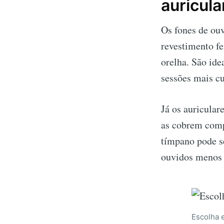
auricula
Os fones de ouv
revestimento fe
orelha. São ide
sessões mais cu
Já os auricular
as cobrem comp
tímpano pode se
ouvidos menos 
Escolha 