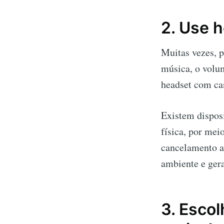
2. Use 
Muitas vezes, p
música, o volum
headset com ca
Existem dispos
física, por mei
cancelamento a
ambiente e ger
3. Escol