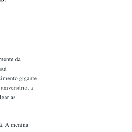
rmente da
stá
cimento gigante
aniversário, a
lgar as
fã. A menina