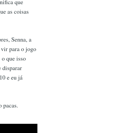
gnifica que
ue as coisas
res, Senna, a
 vir para o jogo
 o que isso
e disparar
10 e eu já
o pacas.