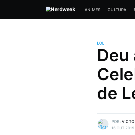
ANIMES
CULTURA
LOL
Deu 
Victoria Degaspari Valent
Cele
Leio igual uma doida, queria qu
me notasse e jamais me pergun
Games e Comics, por que sou
de L
completamente apaixonada e 
passar horas discutindo sobre 
assuntos.
Mais posts
de Victoria Degaspar
POR:
VICTO
16 OUT 2019