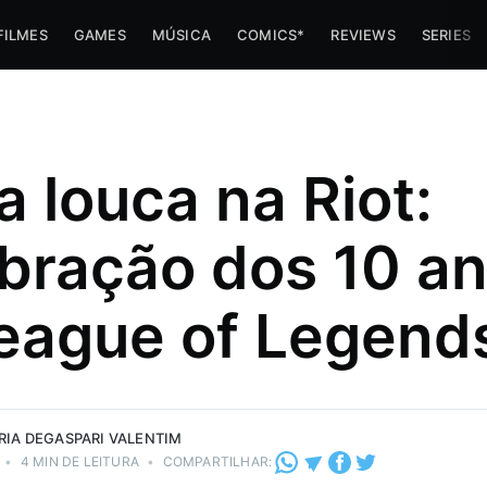
FILMES
GAMES
MÚSICA
COMICS*
REVIEWS
SERIES
a louca na Riot:
im
bração dos 10 a
e o senpai
te sobre
eague of Legend
posso
esses
i Valentim.
RIA DEGASPARI VALENTIM
•
4 MIN DE LEITURA
•
COMPARTILHAR: