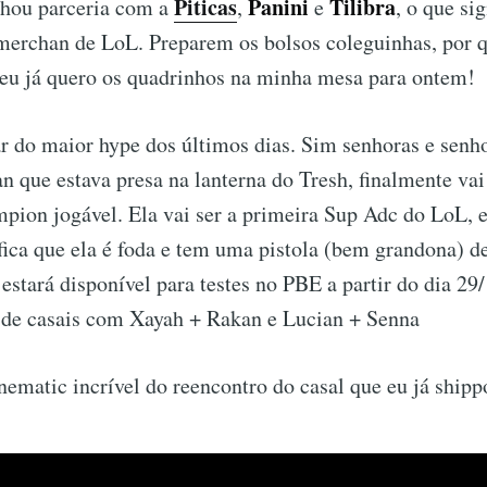
Piticas
Panini
Tilibra
hou parceria com a
,
e
, o que si
merchan de LoL. Preparem os bolsos coleguinhas, por q
e eu já quero os quadrinhos na minha mesa para ontem!
r do maior hype dos últimos dias. Sim senhoras e senho
n que estava presa na lanterna do Tresh, finalmente vai
ion jogável. Ela vai ser a primeira Sup Adc do LoL, e
ifica que ela é foda e tem uma pistola (bem grandona) d
estará disponível para testes no PBE a partir do dia 29/
 de casais com Xayah + Rakan e Lucian + Senna
nematic incrível do reencontro do casal que eu já shipp