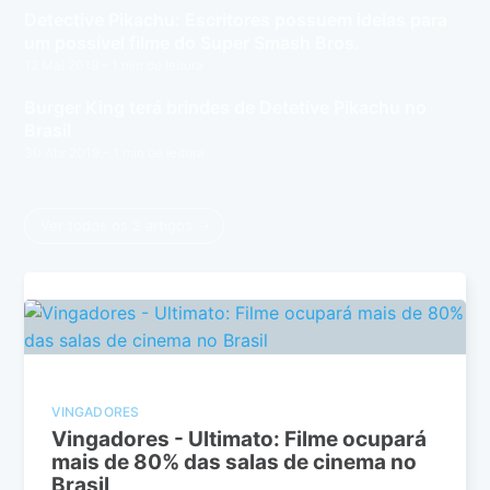
Detective Pikachu: Escritores possuem ideias para
um possível filme do Super Smash Bros.
12 Mai 2019
– 1 min de leitura
Burger King terá brindes de Detetive Pikachu no
Brasil
30 Abr 2019
– 1 min de leitura
Ver todos os 2 artigos →
VINGADORES
Vingadores - Ultimato: Filme ocupará
mais de 80% das salas de cinema no
Brasil