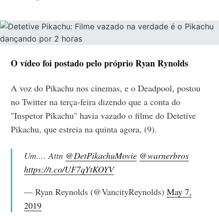
O vídeo foi postado pelo próprio Ryan Rynolds
A voz do Pikachu nos cinemas, e o Deadpool, postou
no Twitter na terça-feira dizendo que a conta do
"Inspetor Pikachu" havia vazado o filme do Detetive
Pikachu, que estreia na quinta agora, (9).
Um.... Attn
@DetPikachuMovie
@warnerbros
https://t.co/UF7qYtKOYV
— Ryan Reynolds (@VancityReynolds)
May 7,
2019