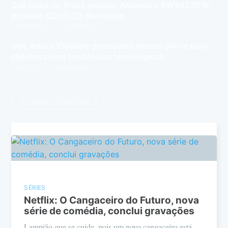
Dell lança no Brasil monitor Alienware AW3423DW,
primeiro QD-OLED do mundo
28 Mar 2022
– 5 min de leitura
Dell, Intel e VMWare promovem evento online para
clientes sobre tendências tecnológicas
4 Mar 2022
– 1 min de leitura
Ver todos os 9 artigos →
SÉRIES
Netflix: O Cangaceiro do Futuro, nova
série de comédia, conclui gravações
Lampião que se cuide, pois um novo cangaceiro está