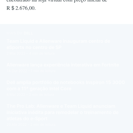
R＄2.676,00.
MAIS EM
DELL
Team Liquid e Alienware inauguram centro de
eSports no centro de SP
2 Mai 2023
– 4 min de leitura
Alienware lança experiência interativa em Fortnite
14 Out 2022
– 1 min de leitura
Dell amplia portfólio de notebooks Inspiron 15 3000
com a 11ª geração Intel Core
6 Mai 2022
– 3 min de leitura
The Pro Lab: Alienware e Team Liquid anunciam
iniciativa inédita para remodelar o treinamento de
atletas do e-Sport
29 Abr 2022
– 2 min de leitura