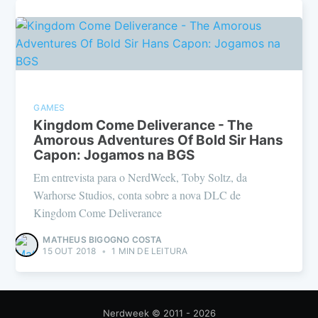
GAMES
Kingdom Come Deliverance - The
Amorous Adventures Of Bold Sir Hans
Capon: Jogamos na BGS
Em entrevista para o NerdWeek, Toby Soltz, da
Warhorse Studios, conta sobre a nova DLC de
Kingdom Come Deliverance
MATHEUS BIGOGNO COSTA
15 OUT 2018
•
1 MIN DE LEITURA
Nerdweek
© 2011 - 2026