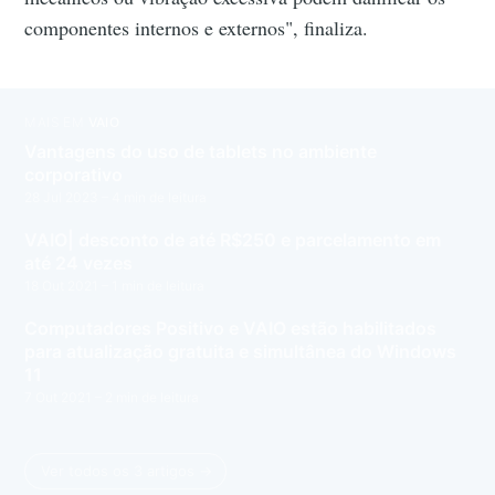
componentes internos e externos", finaliza.
MAIS EM
VAIO
Vantagens do uso de tablets no ambiente
corporativo
28 Jul 2023
– 4 min de leitura
VAIO| desconto de até R$250 e parcelamento em
até 24 vezes
18 Out 2021
– 1 min de leitura
Computadores Positivo e VAIO estão habilitados
para atualização gratuita e simultânea do Windows
11
7 Out 2021
– 2 min de leitura
Ver todos os 3 artigos →