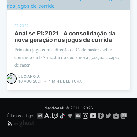
F1 2021
Análise F1:2021 | A consolidação da
nova geração nos jogos de corrida
Primeiro jogo com a direção da Codemasters sob o
comando da EA mostra do que a nova geração é capaz
de fazer.
LUCIANO J.
10 AGO 2021
•
4 MIN DE LEITURA
Nerdweek
© 2011 - 2026
Últimos artigos