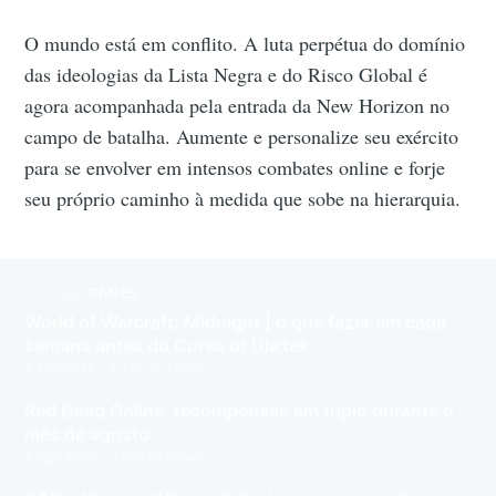
O mundo está em conflito. A luta perpétua do domínio
das ideologias da Lista Negra e do Risco Global é
agora acompanhada pela entrada da New Horizon no
campo de batalha. Aumente e personalize seu exército
para se envolver em intensos combates online e forje
seu próprio caminho à medida que sobe na hierarquia.
MAIS EM
GAMES
World of Warcraft: Midnight | o que fazer em cada
semana antes do Curse of Ula'tek
5 Ago 2026
– 5 min de leitura
Red Dead Online: recompensas em triplo durante o
mês de agosto
4 Ago 2026
– 3 min de leitura