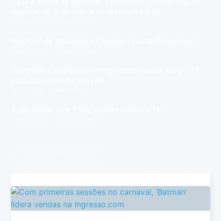
D&D e World of Warcraft finalmente juntos: O que
esperar do livro oficial de Azeroth na 5e
3 Ago 2026
– 2 min de leitura
Playtest de Wardens of Avalon já está disponível!
24 Jun 2026
– 2 min de leitura
Pokémon Champions chega esta quarta-feira (17)
para dispositivos móveis
16 Jun 2026
– 2 min de leitura
Aplicativos Que Todo Gamer Deveria Ter
26 Mai 2026
– 4 min de leitura
Ver todos os 1618 artigos →