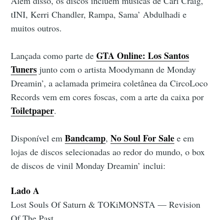
Além disso, os discos incluem músicas de Carl Craig,
tINI, Kerri Chandler, Rampa, Sama’ Abdulhadi e
muitos outros.
GTA Online: Los Santos
Lançada como parte de
Tuners
junto com o artista Moodymann de Monday
Dreamin’, a aclamada primeira coletânea da CircoLoco
Records vem em cores foscas, com a arte da caixa por
Toiletpaper
.
Bandcamp
No Soul For Sale
Disponível em
,
e em
lojas de discos selecionadas ao redor do mundo, o box
de discos de vinil Monday Dreamin’ inclui:
Lado A
Lost Souls Of Saturn & TOKiMONSTA — Revision
Of The Past