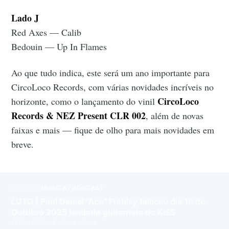
Lado J
Red Axes — Calib
Bedouin — Up In Flames
Ao que tudo indica, este será um ano importante para
CircoLoco Records, com várias novidades incríveis no
CircoLoco
horizonte, como o lançamento do vinil
Records & NEZ Present CLR 002
, além de novas
faixas e mais — fique de olho para mais novidades em
breve.
MAIS EM
MÚSICA / PODCAST
LUTO | Paul Daniel "Ace" Frehley faleceu dia 16 de
Outubro 2025 lendario guitarrista do KISS
17 Out 2025
– 2 min de leitura