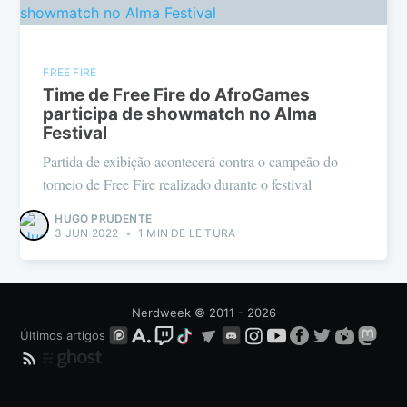
FREE FIRE
Time de Free Fire do AfroGames
participa de showmatch no Alma
Festival
Partida de exibição acontecerá contra o campeão do
torneio de Free Fire realizado durante o festival
HUGO PRUDENTE
3 JUN 2022
•
1 MIN DE LEITURA
Nerdweek
© 2011 - 2026
Últimos artigos