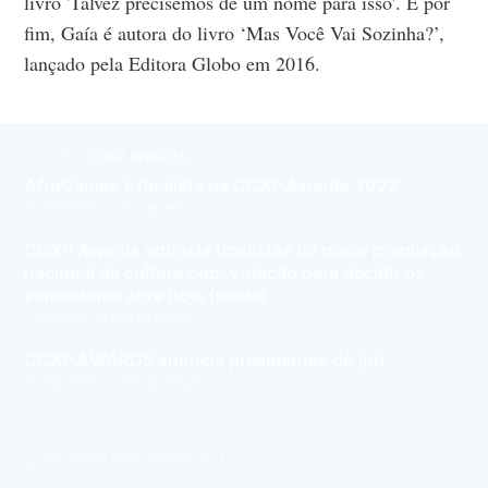
livro 'Talvez precisemos de um nome para isso'. E por
fim, Gaía é autora do livro ‘Mas Você Vai Sozinha?’,
lançado pela Editora Globo em 2016.
MAIS EM
CCXP AWARDS
AfroGames é finalista na CCXP Awards 2022
12 Jul 2022
– 1 min de leitura
CCXP Awards anuncia finalistas da maior premiação
nacional da cultura pop; votação para decidir os
vencedores abre hoje (sexta)
1 Jul 2022
– 5 min de leitura
CCXP AWARDS anuncia presidentes do júri
21 Abr 2022
– 3 min de leitura
Ver todos os 3 artigos →