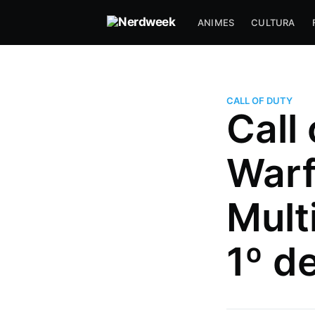
ANIMES
CULTURA
CALL OF DUTY
Call
Warf
Matheus Bigogno Costa
Mult
Formado em Jogos Digitais, ma
maior paixão está sendo escrev
1º d
indústria de jogos e toda a indú
sports que está crescendo a to
no país. Nerd e Geek por natur
Mais posts
de Matheus Bigogno