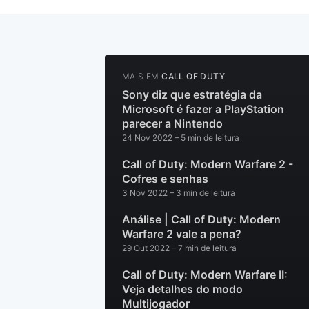
MAIS EM
CALL OF DUTY
Sony diz que estratégia da
Microsoft é fazer a PlayStation
parecer a Nintendo
24 Nov 2022
– 5 min de leitura
Call of Duty: Modern Warfare 2 -
Cofres e senhas
3 Nov 2022
– 3 min de leitura
Análise | Call of Duty: Modern
Warfare 2 vale a pena?
29 Out 2022
– 7 min de leitura
Call of Duty: Modern Warfare II:
Veja detalhes do modo
Multijogador