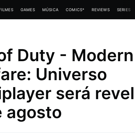
FILMES
GAMES
MÚSICA
COMICS*
REVIEWS
SERIES
 of Duty - Modern
are: Universo
iplayer será reve
s minha
er sobre a
e agosto
stria de e-
do vapor
eza!
 Costa.