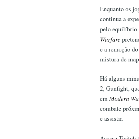
Enquanto os jo
continua a expe
pelo equilíbrio
Warfare
pretend
e a remoção do 
mistura de mapa
Há alguns minu
2, Gunfight, qu
em
Modern Wa
combate próximo
e assistir.
Acesse Twitch.t