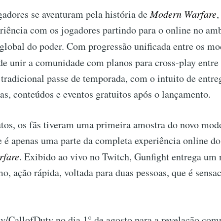
gadores se aventuram pela história de
Modern Warfare
,
riência com os jogadores partindo para o online no amb
 global do poder. Com progressão unificada entre os m
e unir a comunidade com planos para cross-play entre 
tradicional passe de temporada, com o intuito de entr
s, conteúdos e eventos gratuitos após o lançamento.
tos, os fãs tiveram uma primeira amostra do novo modo
e é apenas uma parte da completa experiência online do
rfare
. Exibido ao vivo no Twitch, Gunfight entrega um 
, ação rápida, voltada para duas pessoas, que é sensac
v/CallofDuty no dia 1° de agosto para a revelação com