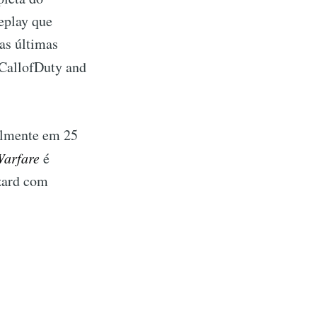
eplay que
as últimas
allofDuty and
almente em 25
Warfare
é
zzard com