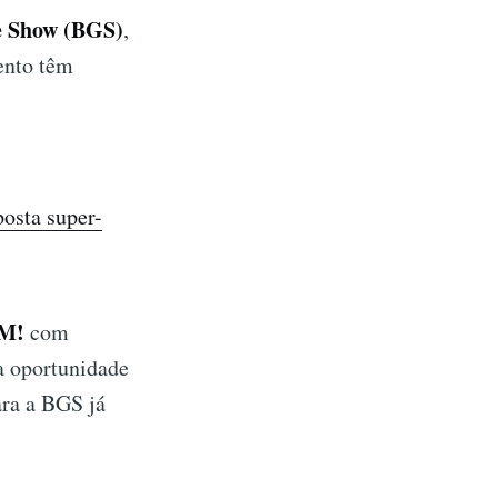
e Show (BGS)
,
vento têm
osta super-
M!
com
 a oportunidade
ara a BGS já