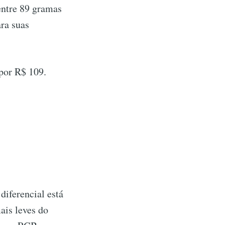
entre 89 gramas
ara suas
por R$ 109.
iferencial está
ais leves do