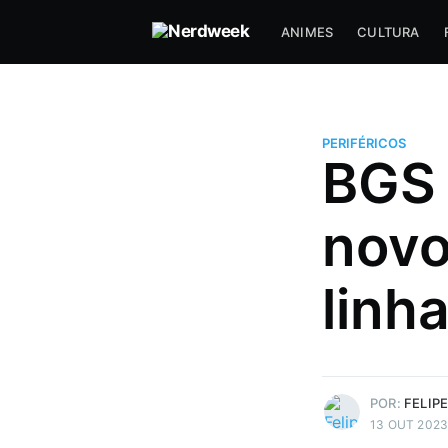
ANIMES
CULTURA
PERIFÉRICOS
BGS 
Felipe Freitas
novo
Redator especialista em SEO. 
Letras Francês. No NW é Repórt
escreve sobre animes, filmes, j
linh
séries sempre ao lado de uma x
café. Se amarra em Souslike e
Metroidvânia. ☕
Mais posts
de Felipe Freitas.
POR:
FELIPE
13 OUT 202