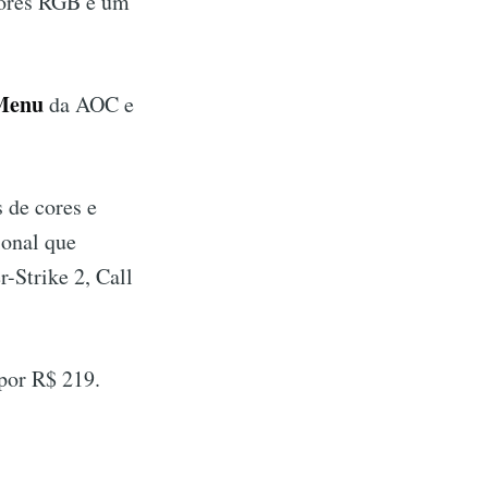
cores RGB e um
Menu
da AOC e
 de cores e
ional que
-Strike 2, Call
por R$ 219.