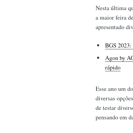
Nesta última qu
a maior feira d
apresentado di
BGS 2023: R
Agon by AO
rápido
Esse ano um do
diversas opções
de testar diver
pensando em da