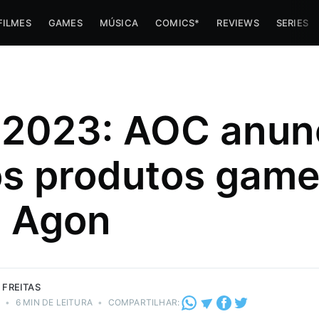
FILMES
GAMES
MÚSICA
COMICS*
REVIEWS
SERIES
2023: AOC anun
s produtos game
Formado em
er, ele
ogos e
a Agon
ícara de
 FREITAS
3
•
6 MIN DE LEITURA
•
COMPARTILHAR: