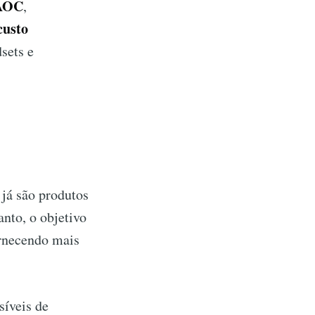
AOC
,
custo
sets e
 já são produtos
nto, o objetivo
rnecendo mais
íveis de