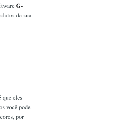
G-
ftware
odutos da sua
é que eles
os você pode
cores, por