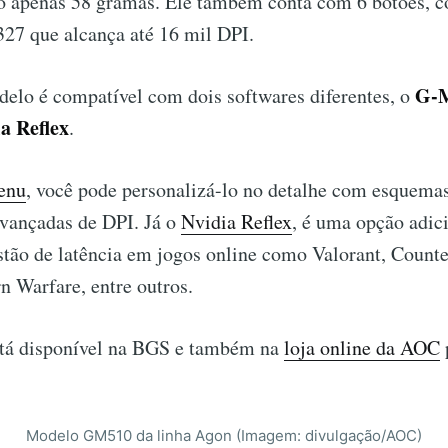
 apenas 58 gramas. Ele também conta com 6 botões, 
327 que alcança até 16 mil DPI.
G-
delo é compatível com dois softwares diferentes, o
a Reflex
.
enu
, você pode personalizá-lo no detalhe com esquemas
avançadas de DPI. Já o
Nvidia Reflex
, é uma opção adic
tão de latência em jogos online como Valorant, Counter
 Warfare, entre outros.
tá disponível na BGS e também na
loja online da AOC
Modelo GM510 da linha Agon (Imagem: divulgação/AOC)