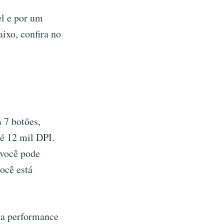
el e por um
ixo, confira no
 7 botões,
é 12 mil DPI.
 você pode
ocê está
sua performance