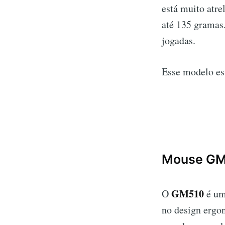
está muito atre
até 135 gramas.
jogadas.
Esse modelo es
Mouse G
GM510
O
é um
no design ergon