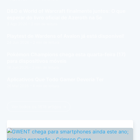
D&D e World of Warcraft finalmente juntos: O que
esperar do livro oficial de Azeroth na 5e
3 Ago 2026
– 2 min de leitura
Playtest de Wardens of Avalon já está disponível!
24 Jun 2026
– 2 min de leitura
Pokémon Champions chega esta quarta-feira (17)
para dispositivos móveis
16 Jun 2026
– 2 min de leitura
Aplicativos Que Todo Gamer Deveria Ter
26 Mai 2026
– 4 min de leitura
Ver todos os 1618 artigos →