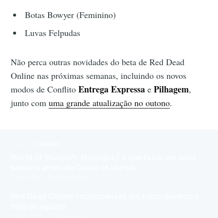
Botas Bowyer (Feminino)
Luvas Felpudas
Não perca outras novidades do beta de Red Dead
Online nas próximas semanas, incluindo os novos
Entrega Expressa
Pilhagem
modos de Conflito
e
,
junto com
uma grande atualização no outono
.
MAIS EM
GAMES
World of Warcraft: Midnight | o que fazer em cada
semana antes do Curse of Ula'tek
5 Ago 2026
– 5 min de leitura
Red Dead Online: recompensas em triplo durante o
mês de agosto
4 Ago 2026
– 3 min de leitura