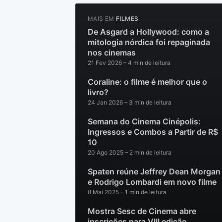
MAIS EM
FILMES
De Asgard a Hollywood: como a
mitologia nórdica foi repaginada
nos cinemas
21 Fev 2026
– 4 min de leitura
Coraline: o filme é melhor que o
livro?
24 Jan 2026
– 3 min de leitura
Semana do Cinema Cinépolis:
Ingressos e Combos a Partir de R$
10
20 Ago 2025
– 2 min de leitura
Spaten reúne Jeffrey Dean Morgan
e Rodrigo Lombardi em novo filme
8 Mai 2025
– 1 min de leitura
Mostra Sesc de Cinema abre
inscrições para VIII edição