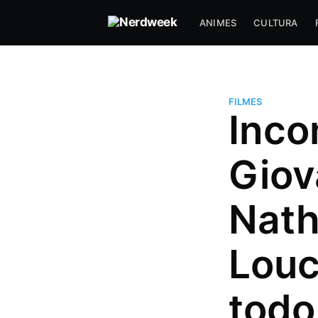
ANIMES
CULTURA
FILMES
Inco
Giov
Natha
Louc
Hugo Prudente
Um nerd viciado em música, an
todo
series (incluindo tokusatsu) que
com DevOps a muitos anos e f