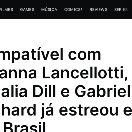
FILMES
GAMES
MÚSICA
COMICS*
REVIEWS
SERIES
mpatível com
anna Lancellotti,
lia Dill e Gabriel
hard já estreou 
imes e
 Brasil
 trabalha
az umas