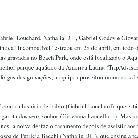
abriel Louchard, Nathalia Dill, Gabriel Godoy e Giovan
tica "Incompatível" estreou em 28 de abril, em todo o
as gravadas no Beach Park, onde está localizado o Aqu
melhor parque aquático da América Latina (TripAdvisor
 folgas das gravações, a equipe aproveitou momentos d
 conta a história de Fábio (Gabriel Louchard), que está 
 garota dos seus sonhos (Giovanna Lancellotti). Mas u
anos: a noiva desfaz o casamento depois de assistir aos
sos de Patricia‌ ‌Bacchi (Nathalia Dill), que ensina a te