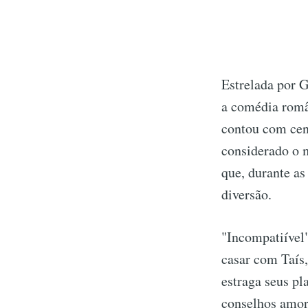
Estrelada por G
a comédia român
contou com cen
considerado o 
que, durante as
diversão.
"Incompatiível"
casar com Taís,
estraga seus pl
conselhos amoro