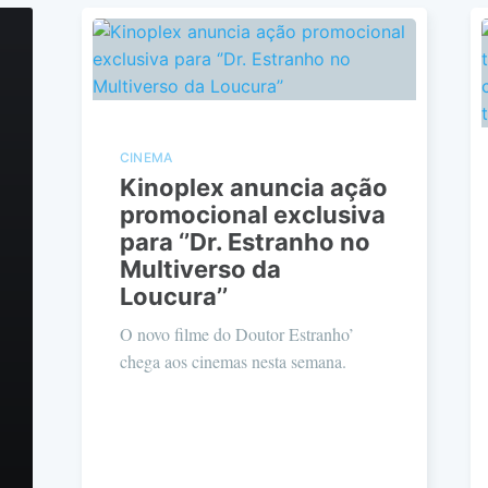
CINEMA
Kinoplex anuncia ação
promocional exclusiva
para ‘’Dr. Estranho no
Multiverso da
Loucura’’
O novo filme do Doutor Estranho’
chega aos cinemas nesta semana.