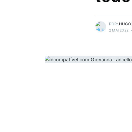
paradas muito doidas!
Mais posts
de Hugo Prudente.
POR:
HUGO
2 MAI 2022