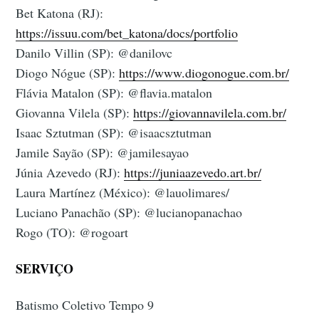
Bet Katona (RJ):
https://issuu.com/bet_katona/docs/portfolio
Danilo Villin (SP): @danilovc
Diogo Nógue (SP):
https://www.diogonogue.com.br/
Flávia Matalon (SP): @flavia.matalon
Giovanna Vilela (SP):
https://giovannavilela.com.br/
Isaac Sztutman (SP): @isaacsztutman
Jamile Sayão (SP): @jamilesayao
Júnia Azevedo (RJ):
https://juniaazevedo.art.br/
Laura Martínez (México): @lauolimares/
Luciano Panachão (SP): @lucianopanachao
Rogo (TO): @rogoart
SERVIÇO
Batismo Coletivo Tempo 9