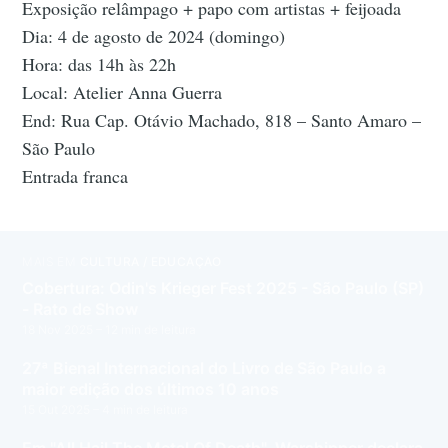
Exposição relâmpago + papo com artistas + feijoada
Dia: 4 de agosto de 2024 (domingo)
Hora: das 14h às 22h
Local: Atelier Anna Guerra
End: Rua Cap. Otávio Machado, 818 – Santo Amaro –
São Paulo
Entrada franca
MAIS EM
CULTURA / EDUCAÇÃO
Cobertura: Odin's Krieger Fest 2025 - São Paulo (SP)
- Rato de Show
18 Nov 2025
– 12 min de leitura
27ª Bienal Internacional do Livro de São Paulo a
maior edição dos últimos 10 anos
15 Out 2025
– 4 min de leitura
Em "All Hail The Metal Of Death", Warshipper declara