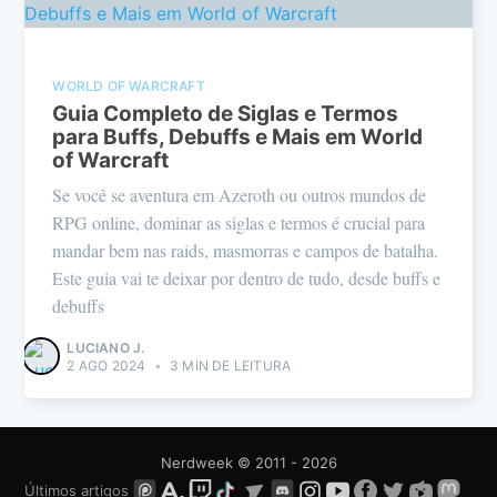
WORLD OF WARCRAFT
Guia Completo de Siglas e Termos
para Buffs, Debuffs e Mais em World
of Warcraft
Se você se aventura em Azeroth ou outros mundos de
RPG online, dominar as siglas e termos é crucial para
mandar bem nas raids, masmorras e campos de batalha.
Este guia vai te deixar por dentro de tudo, desde buffs e
debuffs
LUCIANO J.
2 AGO 2024
•
3 MIN DE LEITURA
Nerdweek
© 2011 - 2026
Últimos artigos