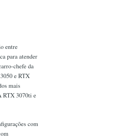
o entre
ca para atender
carro-chefe da
X 3050 e RTX
dos mais
A RTX 3070ti e
nfigurações com
 com