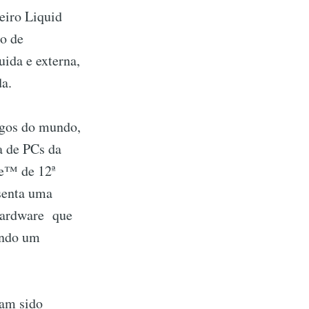
eiro Liquid
to de
ida e externa,
da.
ogos do mundo,
a de PCs da
re™ de 12ª
senta uma
 hardware que
endo um
ham sido