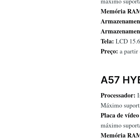
máximo suport
Memória RA
Armazenamen
Armazenamen
Tela:
LCD 15.6
Preço:
a partir
A57 HY
Processador:
I
Máximo supor
Placa de vídeo
máximo suport
Memória RA