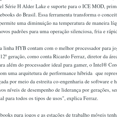
tel Série H Alder Lake e suporte para o ICE MOD, prim
ebooks do Brasil. Essa ferramenta transforma o concei
 permite uma diminuição na temperatura de maneira líqu
ovos padrões para uma operação silenciosa, fria e rápi
a linha HYB contam com o melhor processador para j
 12ª geração, como conta Ricardo Ferraz, diretor da áre
Para além do processador ideal para gamer, o Intel® Co
com uma arquitetura de performance híbrida que repre
ada por meio da estreita co-engenharia de software e
vos níveis de desempenho de liderança por gerações, s
al para todos os tipos de usos", explica Ferraz.
books para jogos e as estações de trabalho móveis ten