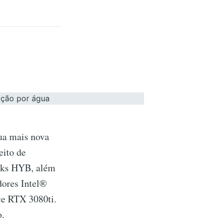
ua mais nova
eito de
oks HYB, além
ores Intel®
ce RTX 3080ti.
o.