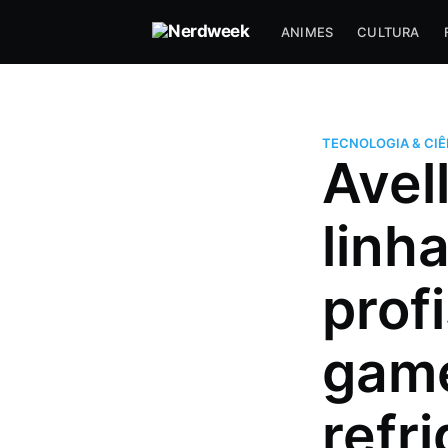
ANIMES
CULTURA
TECNOLOGIA & CIÊ
Avel
linh
profi
game
Hugo Prudente
Um nerd viciado em música, an
refr
series (incluindo tokusatsu) que
com DevOps a muitos anos e f