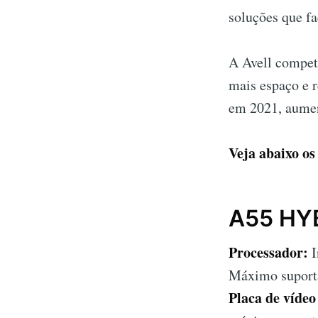
soluções que fa
A Avell compet
mais espaço e 
em 2021, aumen
Veja abaixo o
A55 HY
Processador:
I
Máximo supor
Placa de vídeo