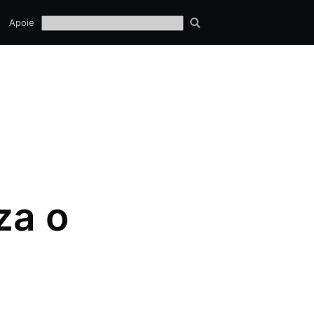
TECH
Apoie
EQUIPE
za o
a