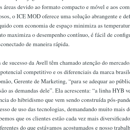
as áreas devido ao formato compacto e móvel e aos co
osos, o ICE MOD oferece uma solução abrangente e defi
íquido com economia de espaço minimiza as temperatura
nto maximiza o desempenho contínuo, é fácil de configu
sconectado de maneira rápida.
 de sucesso da Avell têm chamado atenção do mercado,
potencial competitivo e os diferenciais da marca brasi
omão, Gerente de Marketing, “para se adequar ao públic
são as demandas dele”. Ela acrescenta: “a linha HYB v
ncia do hibridismo que vem sendo construída pós-pan
cesso de uso das tecnologias, demandando muito mais d
emos que os clientes estão cada vez mais diversificad
ferentes do que estávamos acostumados e nosso trabalh