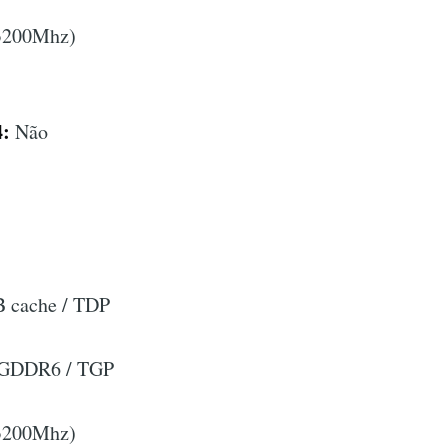
 3200Mhz)
4:
Não
 cache / TDP
B GDDR6 / TGP
 3200Mhz)