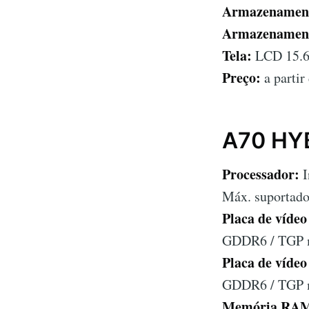
Armazenamen
Armazenamen
Tela:
LCD 15.6
Preço:
a partir
A70 HY
Processador:
I
Máx. suportad
Placa de vídeo
GDDR6 / TGP 
Placa de vídeo
GDDR6 / TGP 
Memória RA