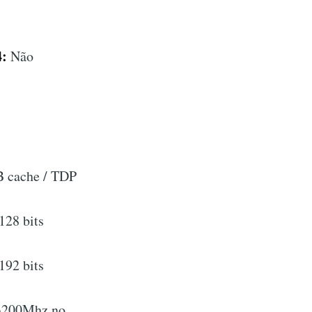
4:
Não
 cache / TDP
28 bits
92 bits
 3200Mhz no