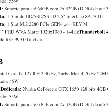
ado: 55W
M:
Suporte para até 64GB com 2x 32GB (DDR4 de até
to:
1 Slot de HD/SSD/SSHD 2,5" Interface SATA III
to:
1 Slot M.2 2280 PCIe GEN4 x4– KEY M
Thunderbolt 
’’ FHD WVA Matte 1920x1080 - 144Hz
 de R$5.999,00 à vista
B
ntel Core i7-12700H 2.3GHz, Turbo Max 4.7GHz 24MB
tado: 45W
 Dedicada:
Nvidia GeForce e GTX 1650 128 bits 4G
ado: 55W
M:
Suporte para até 64GB com 2x 32GB (DDR4 de até