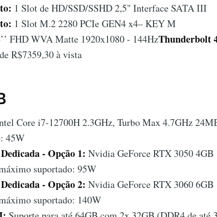
to:
1 Slot de HD/SSD/SSHD 2,5" Interface SATA III
to:
1 Slot M.2 2280 PCIe GEN4 x4– KEY M
Thunderbolt 
’’ FHD WVA Matte 1920x1080 - 144Hz
 de R$7359,30 à vista
B
ntel Core i7-12700H 2.3GHz, Turbo Max 4.7GHz 24MB
o: 45W
 Dedicada - Opção 1:
Nvidia GeForce RTX 3050 4GB 1
máximo suportado: 95W
 Dedicada - Opção 2:
Nvidia GeForce RTX 3060 6GB 1
máximo suportado: 140W
M:
Suporte para até 64GB com 2x 32GB (DDR4 de até