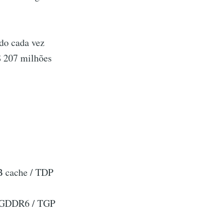
do cada vez
$ 207 milhões
 cache / TDP
B GDDR6 / TGP