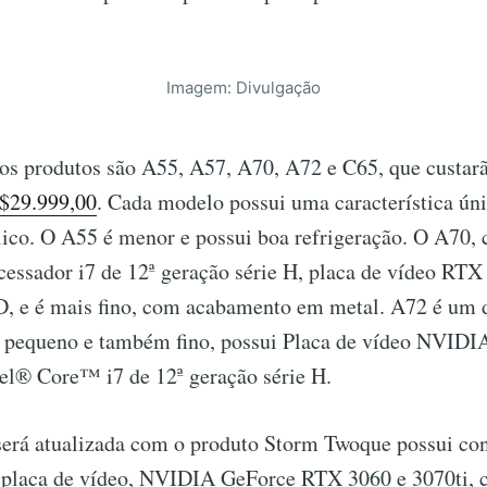
Imagem: Divulgação
os produtos são A55, A57, A70, A72 e C65, que custarã
$29.999,00
. Cada modelo possui uma característica úni
ico. O A55 é menor e possui boa refrigeração. O A70, 
cessador i7 de 12ª geração série H, placa de vídeo RT
, e é mais fino, com acabamento em metal. A72 é um 
o pequeno e também fino, possui Placa de vídeo NVIDI
tel® Core™ i7 de 12ª geração série H.
será atualizada com o produto Storm Twoque possui co
 placa de vídeo, NVIDIA GeForce RTX 3060 e 3070ti,