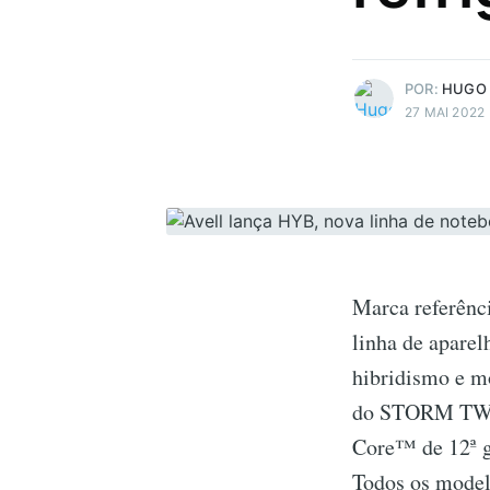
paradas muito doidas!
Mais posts
de Hugo Prudente.
POR:
HUGO
27 MAI 2022
Marca referênc
linha de aparel
hibridismo e m
do STORM TWO 
Core™ de 12ª g
Todos os modelo