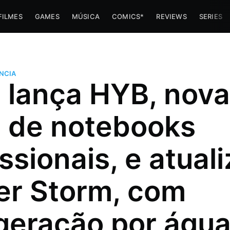
FILMES
GAMES
MÚSICA
COMICS*
REVIEWS
SERIES
NCIA
l lança HYB, nova
a de notebooks
ssionais, e atuali
r Storm, com
imes e
igeração por águ
 trabalha
az umas