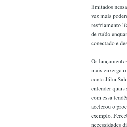
limitados ness
vez mais poder
resfriamento l
de ruído enqua
conectado e de
Os lançamentos
mais enxerga o 
conta Júlia Sal
entender quais 
com essa tendê
acelerou o pro
exemplo. Perceb
necessidades di