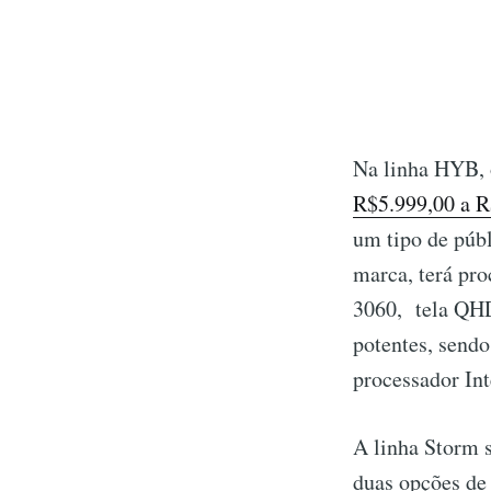
Na linha HYB, 
R$5.999,00 a R
um tipo de públ
marca, terá pro
3060, tela QHD
potentes, send
processador In
A linha Storm 
duas opções de