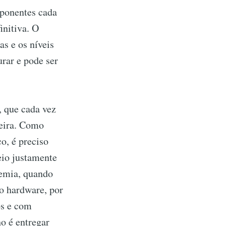
mponentes cada
nitiva. O
s e os níveis
rar e pode ser
 que cada vez
leira. Como
o, é preciso
eio justamente
demia, quando
o hardware, por
os e com
o é entregar