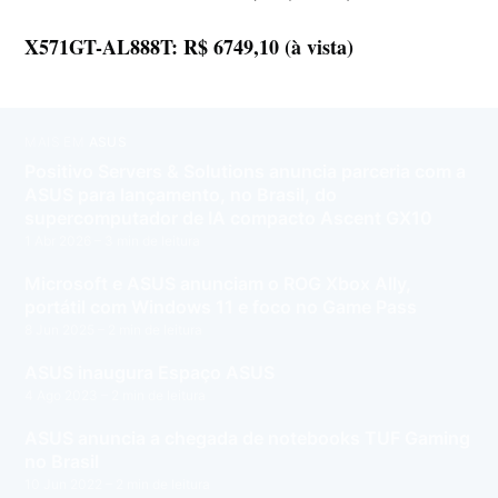
X571GT-AL888T: R$ 6749,10 (à vista)
MAIS EM
ASUS
Positivo Servers & Solutions anuncia parceria com a
ASUS para lançamento, no Brasil, do
supercomputador de IA compacto Ascent GX10
1 Abr 2026
– 3 min de leitura
Microsoft e ASUS anunciam o ROG Xbox Ally,
portátil com Windows 11 e foco no Game Pass
8 Jun 2025
– 2 min de leitura
ASUS inaugura Espaço ASUS
4 Ago 2023
– 2 min de leitura
ASUS anuncia a chegada de notebooks TUF Gaming
no Brasil
10 Jun 2022
– 2 min de leitura