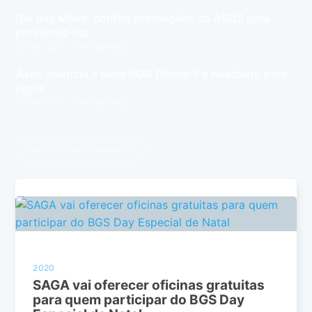
Dia das Mães: confira promoções da ASUS para
presenteá-las
25 Abr 2022
– 2 min de leitura
Asus anuncia a série ROG Phone 5 e headsets para
jogos
10 Mar 2021
– 4 min de leitura
Ver todos os 17 artigos →
2020
SAGA vai oferecer oficinas gratuitas
para quem participar do BGS Day