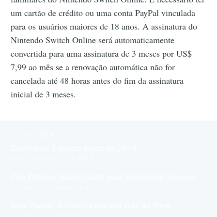
um cartão de crédito ou uma conta PayPal vinculada
para os usuários maiores de 18 anos. A assinatura do
Nintendo Switch Online será automaticamente
convertida para uma assinatura de 3 meses por US$
7,99 ao mês se a renovação automática não for
cancelada até 48 horas antes do fim da assinatura
inicial de 3 meses.
MAIS EM
2019
Confira os 5 piores jogos de 2019
30 Dez 2019
– 4 min de leitura
The Witcher: Mark Hamill quer interpretar Vesemir
24 Dez 2019
– 1 min de leitura
Dois Papas: A história real por trás do filme
24 Dez 2019
– 3 min de leitura