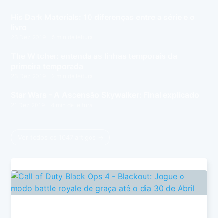
His Dark Materials: 10 diferenças entre a série e o
livro
23 Dez 2019
– 5 min de leitura
The Witcher: entenda as linhas temporais da
primeira temporada
23 Dez 2019
– 2 min de leitura
Star Wars - A Ascensão Skywalker: Final explicado
21 Dez 2019
– 4 min de leitura
Ver todos os 1047 artigos →