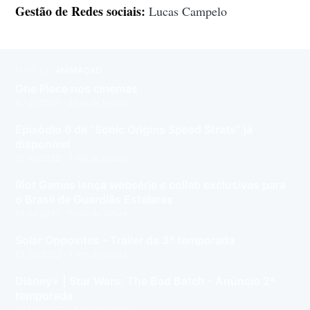
Gestão de Redes sociais:
Lucas Campelo
MAIS EM
ANIMAÇÃO
One Piece nos cinemas
8 Ago 2026
– 2 min de leitura
Episódio 6 de “Sonic Origins Speed Strats” já
disponível
21 Jul 2022
– 1 min de leitura
Riot Games lança websérie e collab exclusivas para
o Brasil de Guardiãs Estelares
19 Jul 2022
– 5 min de leitura
Solar Opposites - Trailer da 3ª temporada
13 Jul 2022
– 1 min de leitura
Disney+ | Star Wars: The Bad Batch - Anúncio 2ª
temporada
30 Mai 2022
– 1 min de leitura