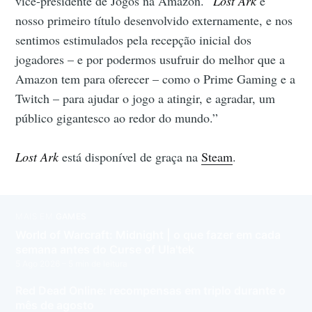
vice-presidente de Jogos na Amazon. “
Lost Ark
é
nosso primeiro título desenvolvido externamente, e nos
sentimos estimulados pela recepção inicial dos
jogadores – e por podermos usufruir do melhor que a
Amazon tem para oferecer – como o Prime Gaming e a
Twitch – para ajudar o jogo a atingir, e agradar, um
público gigantesco ao redor do mundo.”
Lost Ark
está disponível de graça na
Steam
.
MAIS EM
GAMES
World of Warcraft: Midnight | o que fazer em cada
semana antes do Curse of Ula'tek
5 Ago 2026
– 5 min de leitura
Red Dead Online: recompensas em triplo durante o
mês de agosto