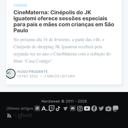
CINEMA
CineMaterna: Cinépolis do JK
Iguatemi oferece sessões especiais
para pais e mães com crianças em São
Paulo
No próximo dia 16 de fevereiro, a partir das 14h, o
Cinépolis do shopping JK Iguatemi receberá pela
segunda vez no ano o CineMaterna com a exibição do
filme “Casa Comigo”.
HUGO PRUDENTE
15 FEV 2022
•
2 MIN DE LEITURA
Nerdweek
© 2011 - 2026
Últimos artigos