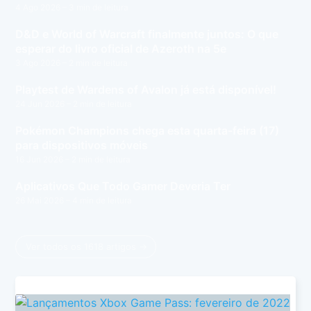
4 Ago 2026
– 3 min de leitura
D&D e World of Warcraft finalmente juntos: O que
esperar do livro oficial de Azeroth na 5e
3 Ago 2026
– 2 min de leitura
Playtest de Wardens of Avalon já está disponível!
24 Jun 2026
– 2 min de leitura
Pokémon Champions chega esta quarta-feira (17)
para dispositivos móveis
16 Jun 2026
– 2 min de leitura
Aplicativos Que Todo Gamer Deveria Ter
26 Mai 2026
– 4 min de leitura
Ver todos os 1618 artigos →