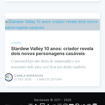
JOGOS
Stardew Valley 10 anos: criador revela
dois novos personagens casáveis
ConcernedApe não deixa de surpreender e nós
trouxemos tudo para você ficar por dentro também.
CAMILA RODRIGUES
27 FEV 2026
•
3 MIN DE LEITURA
Nerdweek
© 2011 - 2026