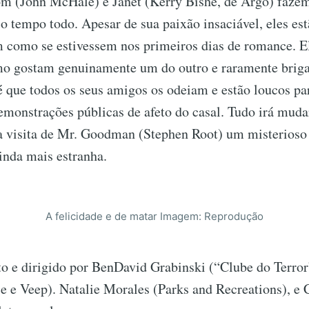
m (John McHale) e Janet (Kerry Bishé, de Argo) faze
 o tempo todo. Apesar de sua paixão insaciável, eles es
m como se estivessem nos primeiros dias de romance. E
o gostam genuinamente um do outro e raramente briga
é que todos os seus amigos os odeiam e estão loucos pa
demonstrações públicas de afeto do casal. Tudo irá mud
a visita de Mr. Goodman (Stephen Root) um misterioso
inda mais estranha.
A felicidade e de matar Imagem: Reprodução
to e dirigido por BenDavid Grabinski (“Clube do Terror
e e Veep). Natalie Morales (Parks and Recreations), e 