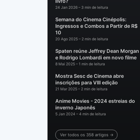
livro?
24 Jan 2026
– 3 min de leitura
Semana do Cinema Cinépolis:
Ingressos e Combos a Partir de R$
10
20 Ago 2025
– 2 min de leitura
Spaten reúne Jeffrey Dean Morgan
e Rodrigo Lombardi em novo filme
8 Mai 2025
– 1 min de leitura
Mostra Sesc de Cinema abre
inscrições para VIII edição
21 Mar 2025
– 2 min de leitura
Anime Movies - 2024 estreias do
inverno Japonês
5 Jan 2024
– 4 min de leitura
Ver todos os 358 artigos →