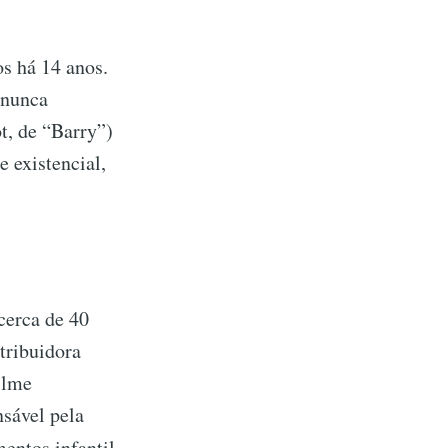
 ​​há 14 anos.
 nunca
t, de “Barry”)
 existencial,
cerca de 40
tribuidora
ilme
sável pela
entos infantil