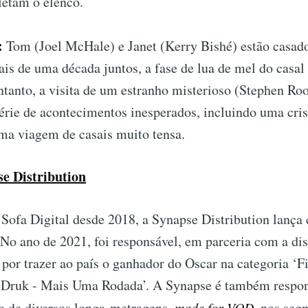
letam o elenco.
l:
Tom (Joel McHale) e Janet (Kerry Bishé) estão casados
s de uma década juntos, a fase de lua de mel do casal
tanto, a visita de um estranho misterioso (Stephen Roo
érie de acontecimentos inesperados, incluindo uma crise
ma viagem de casais muito tensa.
e Distribution
Sofa Digital desde 2018, a Synapse Distribution lança 
 No ano de 2021, foi responsável, em parceria com a dis
 por trazer ao país o ganhador do Oscar na categoria ‘F
 ‘Druk - Mais Uma Rodada’. A Synapse é também respon
o de diversos longa-metragens,
made for VOD,
nos segm