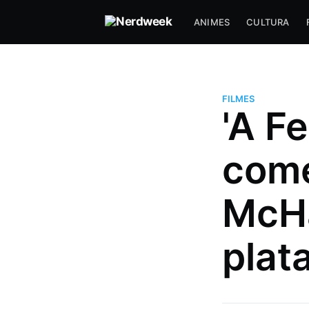
ANIMES
CULTURA
FILMES
'A F
comé
McHa
Hugo Prudente
Um nerd viciado em música, an
plat
series (incluindo tokusatsu) que
com DevOps a muitos anos e f
paradas muito doidas!
Mais posts
de Hugo Prudente.