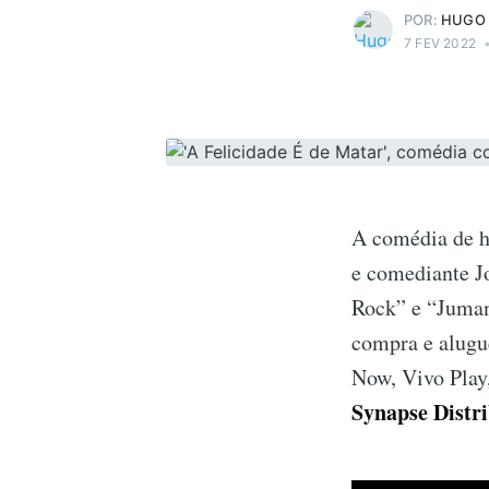
POR:
HUGO
7 FEV 2022
A comédia de h
e comediante J
Rock” e “Jumanj
compra e alugu
Now, Vivo Play
Synapse Distr