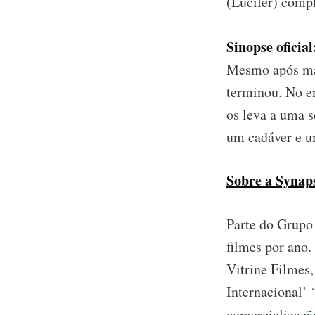
(Lúcifer) comp
Sinopse oficia
Mesmo após mai
terminou. No en
os leva a uma s
um cadáver e u
Sobre a Synaps
Parte do Grupo 
filmes por ano.
Vitrine Filmes,
Internacional’
comercializaçã