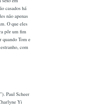
m sexo em
tão casados há
les não apenas
m. O que eles
ra pôr um fim
ar quando Tom e
 estranho, com
”). Paul Scheer
Charlyne Yi