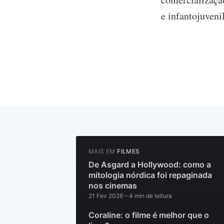
e infantojuveni
MAIS EM
FILMES
De Asgard a Hollywood: como a
mitologia nórdica foi repaginada
nos cinemas
21 Fev 2026
– 4 min de leitura
Coraline: o filme é melhor que o