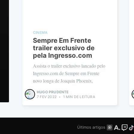
CINEMA
Sempre Em Frente
trailer exclusivo de
pela Ingresso.com
Assista o trailer exclusivo lancado pelo
Ingresso.com de Sempre em Frente
novo longa de Joaquin Phoenix,
HUGO PRUDENTE
7 FEV 2022
•
1 MIN DE LEITURA
Últimos artigos