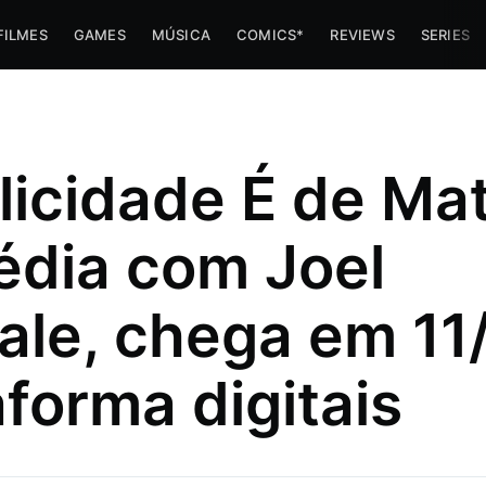
FILMES
GAMES
MÚSICA
COMICS*
REVIEWS
SERIES
elicidade É de Mat
dia com Joel
le, chega em 11
imes e
aforma digitais
 trabalha
az umas