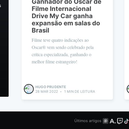
Ganhador do Oscar de
s
Filme Internacional
Drive My Car ganha
expansão em salas do
Brasil
Filme teve quatro indicações ao
Oscar® vem sendo celebrado pela
crítica especializada, ganhando o
melhor filme estrangeiro!
HUGO PRUDENTE
28 MAR 2022
•
1 MIN DE LEITURA
Últimos artigos