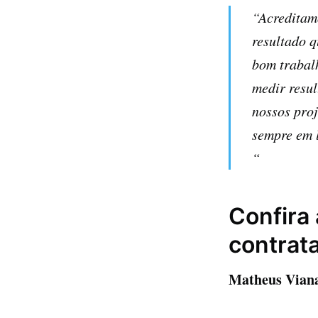
“Acreditamo
resultado 
bom trabalh
medir resul
nossos proj
sempre em 
“
Confira
contrat
Matheus Vian