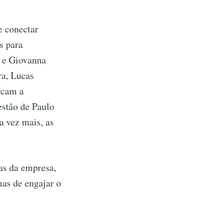
e conectar
s para
o e Giovanna
ra, Lucas
rcam a
estão de Paulo
a vez mais, as
as da empresa,
mas de engajar o