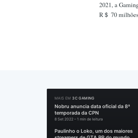
2021, a Gaming
R＄ 70 milhões 
MAIS EM
3C GAMING
Nobru anuncia data oficial da 8ª
temporada da CPN
8 Set 2022
– 1 min de leitura
Paulinho o Loko, um dos maiores
streamers de GTA RP do mundo,