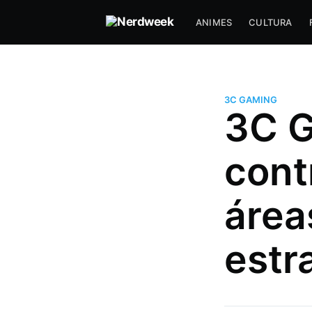
ANIMES
CULTURA
3C GAMING
3C G
cont
área
Hugo Prudente
Um nerd viciado em música, an
estr
series (incluindo tokusatsu) que
com DevOps a muitos anos e f
paradas muito doidas!
Mais posts
de Hugo Prudente.