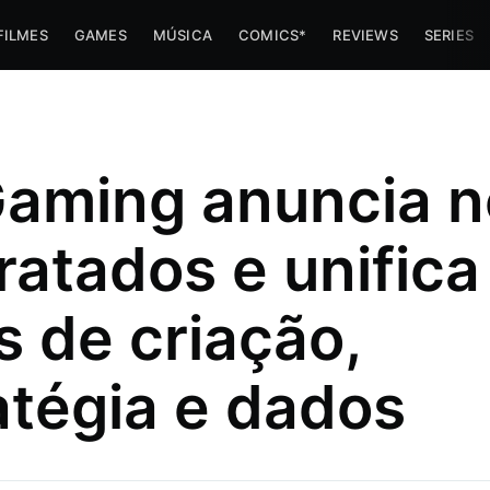
FILMES
GAMES
MÚSICA
COMICS*
REVIEWS
SERIES
aming anuncia 
ratados e unifica
s de criação,
imes e
atégia e dados
 trabalha
az umas