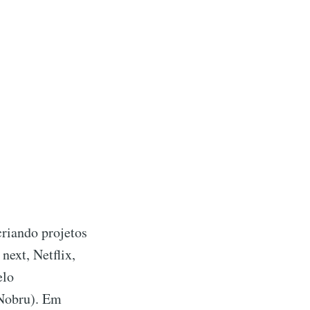
riando projetos
next, Netflix,
elo
 Nobru). Em