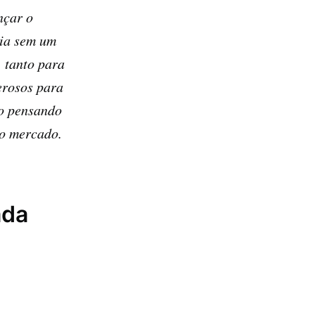
nçar o
cia sem um
, tanto para
erosos para
ão pensando
 o mercado.
ada