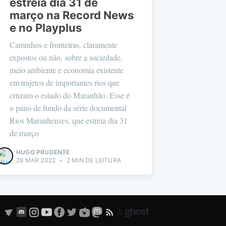
estreia dia 31 de
março na Record News
e no Playplus
Caminhos e fronteiras, claramente
expostos ou não, sobre a sociedade,
meio ambiente e economia existente
em trajetos de importantes rios que
cruzam o estado do Maranhão. Esse é
o pano de fundo da série documental
Rios Maranhenses, que estreia dia 31
de março
HUGO PRUDENTE
28 MAR 2022
•
2 MIN DE LEITURA