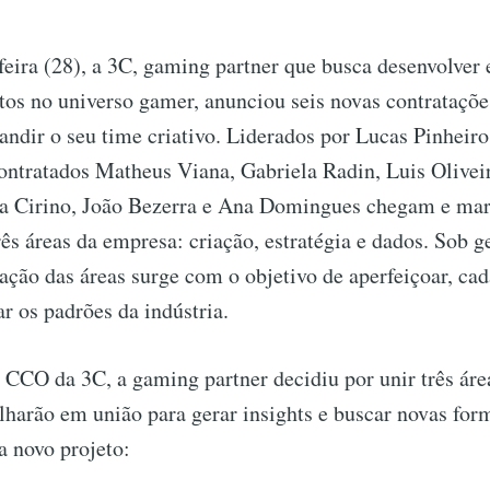
eira (28), a 3C, gaming partner que busca desenvolver 
etos no universo gamer, anunciou seis novas contrataçõe
pandir o seu time criativo. Liderados por Lucas Pinheir
contratados Matheus Viana, Gabriela Radin, Luis Olivei
a Cirino, João Bezerra e Ana Domingues chegam e ma
rês áreas da empresa: criação, estratégia e dados. Sob g
cação das áreas surge com o objetivo de aperfeiçoar, cad
ar os padrões da indústria.
 CCO da 3C, a gaming partner decidiu por unir três áre
lharão em união para gerar insights e buscar novas for
a novo projeto: