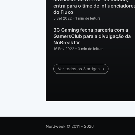
entra para o time de influenciadore
do Fluxo
5 Set 2022
– 1 min de leitura
3C Gaming fecha parceria com a
GamersClub para a divulgação da
NoBreakTV
16 Fev 2022
– 3 min de leitura
Ver todos os 3 artigos →
Nerdweek
© 2011 - 2026