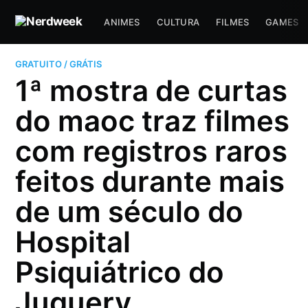
ANIMES
CULTURA
FILMES
GAMES
GRATUITO / GRÁTIS
1ª mostra de curtas
do maoc traz filmes
com registros raros
feitos durante mais
de um século do
Hospital
Psiquiátrico do
Juquery