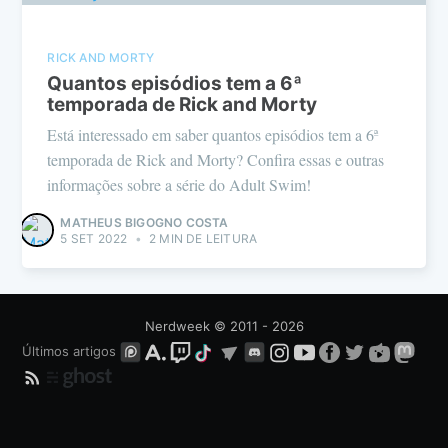
RICK AND MORTY
Quantos episódios tem a 6ª
temporada de Rick and Morty
Está interessado em saber quantos episódios tem a 6ª
temporada de Rick and Morty? Confira essas e outras
informações sobre a série do Adult Swim!
MATHEUS BIGOGNO COSTA
5 SET 2022
•
2 MIN DE LEITURA
Nerdweek
© 2011 - 2026
Últimos artigos