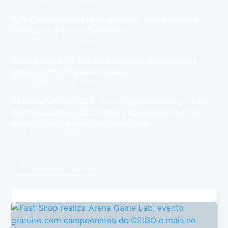
10 Mai 2025
– 2 min de leitura
Epic Games Store libera gratuitamente Deadtime
Defenders e Touch Type Tale
10 Mai 2025
– 1 min de leitura
Escola digital co.liga alcança mais de 50 cursos
gratuitos em diferentes áreas
20 Mar 2025
– 2 min de leitura
#ChamaAsMina2025 - LinuxTips Iniciativa pioneira
disponibilizará 3 mil treinamentos gratuitos para
impulsionar mulheres na tecnologia
9 Mar 2025
– 2 min de leitura
Ver todos os 68 artigos →