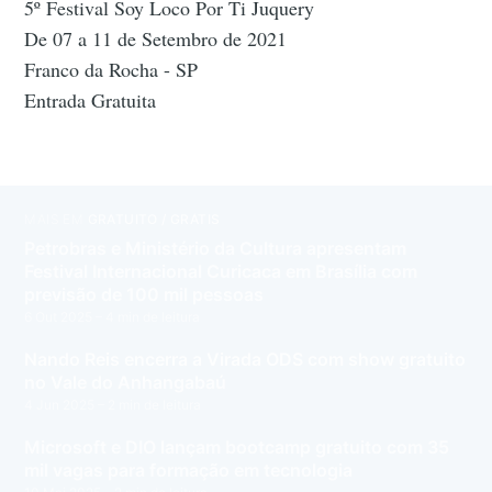
5º Festival Soy Loco Por Ti Juquery
De 07 a 11 de Setembro de 2021
Franco da Rocha - SP
Entrada Gratuita
MAIS EM
GRATUITO / GRÁTIS
Petrobras e Ministério da Cultura apresentam
Festival Internacional Curicaca em Brasília com
previsão de 100 mil pessoas
6 Out 2025
– 4 min de leitura
Nando Reis encerra a Virada ODS com show gratuito
no Vale do Anhangabaú
4 Jun 2025
– 2 min de leitura
Microsoft e DIO lançam bootcamp gratuito com 35
mil vagas para formação em tecnologia